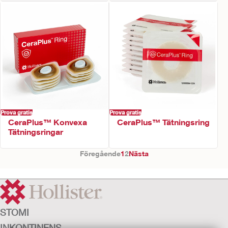
Prova gratis
Prova gratis
CeraPlus™ Konvexa
CeraPlus™ Tätningsring
Tätningsringar
Föregående
1
2
Nästa
STOMI
INKONTINENS