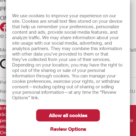
PRODUKTER
We use cookies to improve your experience on our
OM OSS
site. Cookies are small text files stored on your device
that help us remember your preferences, personalize
content and ads, provide social media features, and
© 2026 Hollister Incorporated
analyze traffic. We may share information about your
site usage with our social media, advertising, and
analytics partners. They may combine this information
Medicintekniska enheter som säljs i EU är i förekommande fall
with other data you’ve provided to them or that
märkta med någon av följande symboler
they’ve collected from your use of their services.
Depending on your location, you may have the right to
opt out of the sharing or sale of your personal
information through cookies. You can manage your
cookie preferences, exercise your rights, or withdraw
Policy för Mänskliga
consent—including opting out of sharing or selling
Rättigheter
Användarvillkor
Sekretesspolicy
Användning av cookies
EU
your personal information—at any time the “Review
Options” link.
Meddelande till Visselblåsare
Informationen som finns här är inte avsedd som medicinsk
rådgivning och är inte en ersättning för de råd du får av din
Allow all cookies
personliga läkare eller annan vårdpersonal. Informationen här
ska inte användas som hjälp i akuta medicinska situationer.
Review Options
Om du är i en akut medicinsk situation ska du personligen