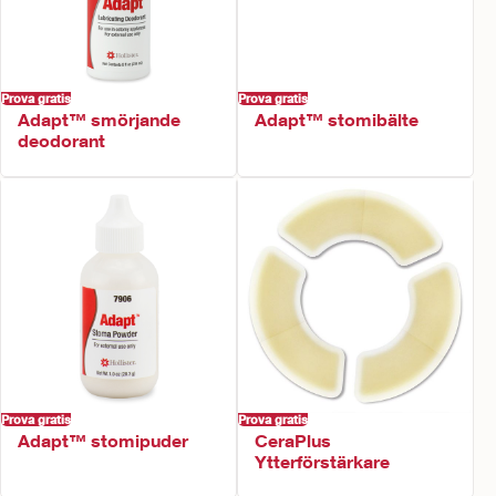
Prova gratis
Prova gratis
Adapt™ smörjande
Adapt™ stomibälte
deodorant
Prova gratis
Prova gratis
CeraPlus
Adapt™ stomipuder
Ytterförstärkare