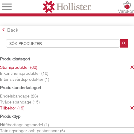
0
Varuko
Back
Sökverktyg
Dina val:
Produktkategori
Stomiprodukter
Stomiprodukter (60)
Tillbehör
Inkontinensprodukter (10)
Intensivvårdsprodukter (1)
Ditt val matchade
19
resultat
Produktunderkategori
Sortera efter:
Endelsbandage (26)
Tvådelsbandage (15)
Tillbehör (19)
Produkttyp
Häftborttagningsmedel (1)
Tätningsringar och pastastavar (6)