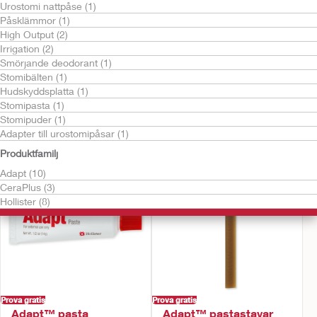
Urostomi nattpåse (1)
Påsklämmor (1)
High Output (2)
Irrigation (2)
Smörjande deodorant (1)
Stomibälten (1)
Hudskyddsplatta (1)
Prova gratis
Stomipasta (1)
Adapter till
Adapt™ konvexa
Stomipuder (1)
urostomipåsar
tätningsringar
Adapter till urostomipåsar (1)
Produktfamilj
Adapt (10)
CeraPlus (3)
Hollister (8)
Prova gratis
Prova gratis
Adapt™ pasta
Adapt™ pastastavar