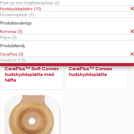
Post-op och högflödespåsar (2)
Hudskyddsplattor (10)
Urostomipåsar (1)
Produktundertyp
Konvexa (5)
Plana (5)
Produktfamilj
CeraPlus (3)
Prova gratis
Conform 2 (5)
Conform 2™
Conform 2™
CeraPlus™ Soft Convex
CeraPlus™ Convex
hudskyddsplatta med
hudskyddsplatta
häfta