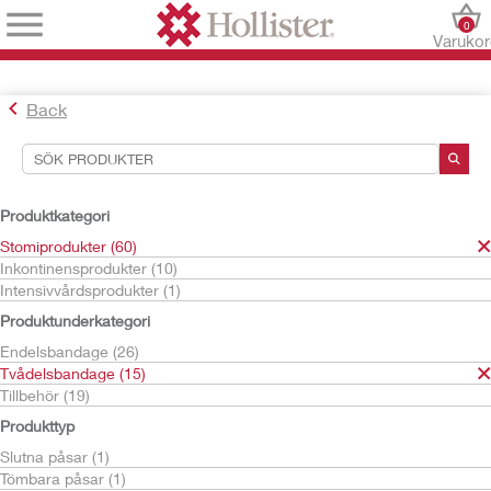
0
Varuko
Back
Sökverktyg
Dina val:
Produktkategori
Stomiprodukter
Stomiprodukter (60)
Tvådelsbandage
Inkontinensprodukter (10)
Hudskyddsplattor
Intensivvårdsprodukter (1)
Konvexa
Produktunderkategori
CeraPlus
Endelsbandage (26)
Ditt val matchade
3
resultat
Tvådelsbandage (15)
Sortera efter:
Tillbehör (19)
Produkttyp
Slutna påsar (1)
Tömbara påsar (1)