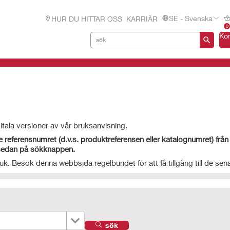
SE - Svenska
HUR DU HITTAR OSS
KARRIÄR
0
Ko
igitala versioner av vår bruksanvisning.
nge referensnumret (d.v.s. produktreferensen eller katalognumret) från
a sedan på sökknappen.
uk. Besök denna webbsida regelbundet för att få tillgång till de sen
sök