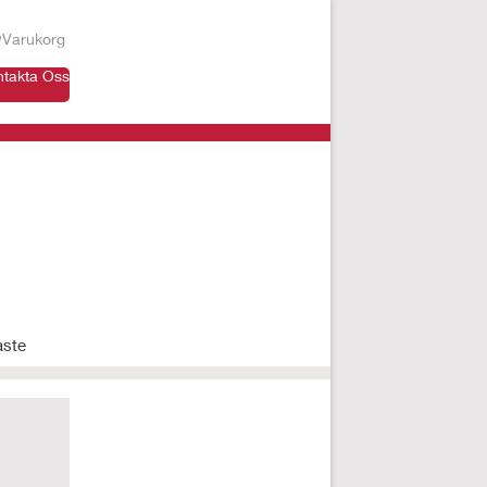
Varukorg
ntakta Oss
aste