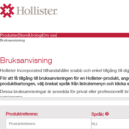
Produkter
Stomi
Urologi
Om oss
Bruksanvisning
Bruksanvisning
Hollister Incorporated tillhandahåller snabb och enkel tillgång till d
För att få tillgång till bruksanvisningen för en Hollister-produkt, a
produktkartongen, välj önskat språk från listrutemenyn och klick
Dessa bruksanvisningar är avsedda för privat eller professionellt br
versionerna.
Produktreferens:
Språk: