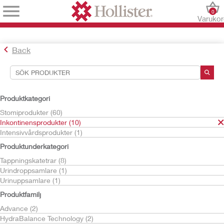
0
Varuko
Back
Sökverktyg
Dina val:
Produktkategori
Inkontinensprodukter
Stomiprodukter (60)
Inkontinensprodukter (10)
Ditt val matchade
10
resultat
Intensivvårdsprodukter (1)
Sortera efter:
Produktunderkategori
Tappningskatetrar (8)
Urindroppsamlare (1)
Urinuppsamlare (1)
Produktfamilj
Advance (2)
HydraBalance Technology (2)