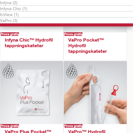
Infyna (2)
Infyna Chic (1)
InView (1)
VaPro (3)
Prova gratis
Prova gratis
Infyna Chic™ Hydrofil
VaPro Pocket™
tappningskateter
Hydrofil
tappningskateter
Prova gratis
Prova gratis
VaPro Plus Pocket™
VaPro™ Hydrofil