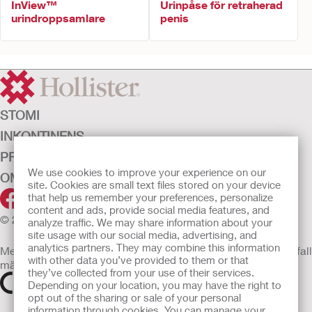
InView™
Urinpåse för retraherad
urindroppsamlare
penis
STOMI
INKONTINENS
PRODUKTER
We use cookies to improve your experience on our
OM OSS
site. Cookies are small text files stored on your device
that help us remember your preferences, personalize
content and ads, provide social media features, and
© 2026 Hollister Incorporated
analyze traffic. We may share information about your
site usage with our social media, advertising, and
analytics partners. They may combine this information
Medicintekniska enheter som säljs i EU är i förekommande fall
with other data you’ve provided to them or that
märkta med någon av följande symboler
they’ve collected from your use of their services.
Depending on your location, you may have the right to
opt out of the sharing or sale of your personal
information through cookies. You can manage your