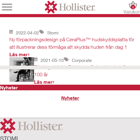
0
Varuko
2022-04-02
Stomi
Ny förpackningsdesign på CeraPlus™ hudskyddsplatta för
att illustrerar dess förmåga att skydda huden från dag 1
Läs mer
2021-05-10
Corporate
Företaget John Dickinson Schneider, Inc. firar
100 år
Läs mer
Nyheter
Nyheter
STOMI