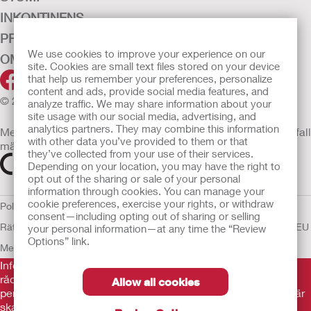
INKONTINENS
PRODUKTER
We use cookies to improve your experience on our
OM OSS
site. Cookies are small text files stored on your device
that help us remember your preferences, personalize
content and ads, provide social media features, and
© 2026 Hollister Incorporated
analyze traffic. We may share information about your
site usage with our social media, advertising, and
analytics partners. They may combine this information
Medicintekniska enheter som säljs i EU är i förekommande fall
with other data you’ve provided to them or that
märkta med någon av följande symboler
they’ve collected from your use of their services.
Depending on your location, you may have the right to
opt out of the sharing or sale of your personal
information through cookies. You can manage your
cookie preferences, exercise your rights, or withdraw
Policy för Mänskliga
consent—including opting out of sharing or selling
Rättigheter
Användarvillkor
Sekretesspolicy
Användning av cookies
EU
your personal information—at any time the “Review
Options” link.
Meddelande till Visselblåsare
Informationen som finns här är inte avsedd som medicinsk
rådgivning och är inte en ersättning för de råd du får av din
Allow all cookies
personliga läkare eller annan vårdpersonal. Informationen här
ska inte användas som hjälp i akuta medicinska situationer.