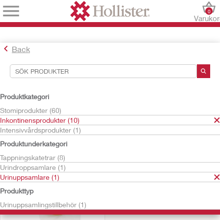
0
Varuko
Back
Sökverktyg
Dina val:
Produktkategori
Inkontinensprodukter
Stomiprodukter (60)
Urinuppsamlare
Inkontinensprodukter (10)
Intensivvårdsprodukter (1)
Ditt val matchade
1
resultat
Produktunderkategori
Sortera efter:
Tappningskatetrar (8)
Urindroppsamlare (1)
Urinuppsamlare (1)
Produkttyp
Urinuppsamlingstillbehör (1)