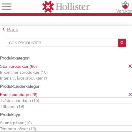
0
Varuko
Back
Sökverktyg
Dina val:
Produktkategori
Stomiprodukter
Stomiprodukter (60)
Endelsbandage
Inkontinensprodukter (10)
Urostomipåsar
Intensivvårdsprodukter (1)
Ditt val matchade
2
resultat
Produktunderkategori
Sortera efter:
Endelsbandage (26)
Tvådelsbandage (15)
Tillbehör (19)
Produkttyp
Slutna påsar (10)
Tömbara påsar (13)