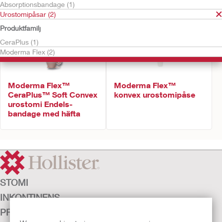
Absorptionsbandage (1)
Urostomipåsar (2)
Produktfamilj
CeraPlus (1)
Moderma Flex (2)
Moderma Flex™
Moderma Flex™
CeraPlus™ Soft Convex
konvex urostomipåse
urostomi Endels-
bandage med häfta
STOMI
INKONTINENS
PRODUKTER