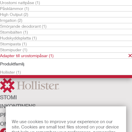
Urostomi nattpåse (1)
Påsklämmor (1)
High Output (2)
Irrigation (2)
Smörjande deodorant (1)
Stomibälten (1)
Hudskyddsplatta (1)
Stomipasta (1)
Prova gratis
Stomipuder (1)
Adapter till
Adapter till urostomipåsar (1)
urostomipåsar
Produktfamilj
Hollister (1)
STOMI
INKONTINENS
PRODUKTER
We use cookies to improve your experience on our
OM OSS
site. Cookies are small text files stored on your device