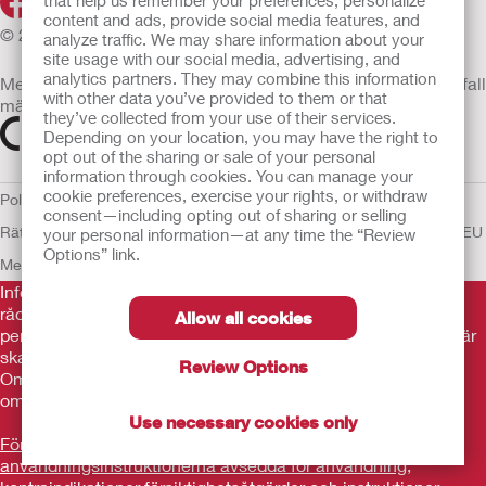
that help us remember your preferences, personalize
content and ads, provide social media features, and
© 2026 Hollister Incorporated
analyze traffic. We may share information about your
site usage with our social media, advertising, and
analytics partners. They may combine this information
Medicintekniska enheter som säljs i EU är i förekommande fall
with other data you’ve provided to them or that
märkta med någon av följande symboler
they’ve collected from your use of their services.
Depending on your location, you may have the right to
opt out of the sharing or sale of your personal
information through cookies. You can manage your
cookie preferences, exercise your rights, or withdraw
Policy för Mänskliga
consent—including opting out of sharing or selling
Rättigheter
Användarvillkor
Sekretesspolicy
Användning av cookies
EU
your personal information—at any time the “Review
Options” link.
Meddelande till Visselblåsare
Informationen som finns här är inte avsedd som medicinsk
rådgivning och är inte en ersättning för de råd du får av din
Allow all cookies
personliga läkare eller annan vårdpersonal. Informationen här
ska inte användas som hjälp i akuta medicinska situationer.
Review Options
Om du är i en akut medicinsk situation ska du personligen
omedelbart söka medicinsk behandling.
Use necessary cookies only
Före användning var noga med att läsa
användningsinstruktionerna avsedda för användning,