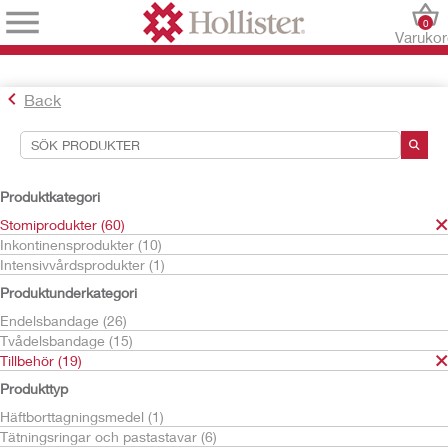
0
Varuko
Back
Sökverktyg
Dina val:
Produktkategori
Stomiprodukter
Stomiprodukter (60)
Tillbehör
Inkontinensprodukter (10)
Adapter till urostomipåsar
Intensivvårdsprodukter (1)
Ditt val matchade
1
resultat
Produktunderkategori
Sortera efter:
Endelsbandage (26)
Tvådelsbandage (15)
Tillbehör (19)
Produkttyp
Häftborttagningsmedel (1)
Tätningsringar och pastastavar (6)