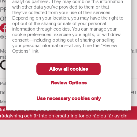
INKONTINENS
analytics partners. They may combine this information
with other data you’ve provided to them or that
PRODUKTER
they’ve collected from your use of their services.
Depending on your location, you may have the right to
OM OSS
opt out of the sharing or sale of your personal
information through cookies. You can manage your
cookie preferences, exercise your rights, or withdraw
© 2026 Hollister Incorporated
consent—including opting out of sharing or selling
your personal information—at any time the “Review
Medicintekniska enheter som säljs i EU är i förekommande fall
Options” link.
märkta med någon av följande symboler
Allow all cookies
Review Options
Policy för Mänskliga
Rättigheter
Användarvillkor
Sekretesspolicy
Användning av cookies
EU
Use necessary cookies only
Meddelande till Visselblåsare
Informationen som finns här är inte avsedd som medicinsk
rådgivning och är inte en ersättning för de råd du får av din
personliga läkare eller annan vårdpersonal. Informationen här
ska inte användas som hjälp i akuta medicinska situationer.
Om du är i en akut medicinsk situation ska du personligen