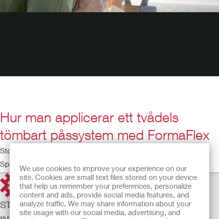
Hur man applicerar ett tvådels
tömbart påssystem med FormaFlex
Stomiutbildning
Speltid: 5:09
We use cookies to improve your experience on our
site. Cookies are small text files stored on your device
that help us remember your preferences, personalize
content and ads, provide social media features, and
analyze traffic. We may share information about your
STOMI
site usage with our social media, advertising, and