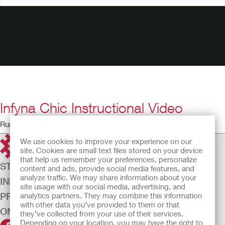
Infyna Chic Instructional Video
Running time: 2:41
We use cookies to improve your experience on our
site. Cookies are small text files stored on your device
that help us remember your preferences, personalize
STOMI
content and ads, provide social media features, and
analyze traffic. We may share information about your
INKONTINENS
site usage with our social media, advertising, and
PRODUKTER
analytics partners. They may combine this information
with other data you’ve provided to them or that
OM OSS
they’ve collected from your use of their services.
Depending on your location, you may have the right to