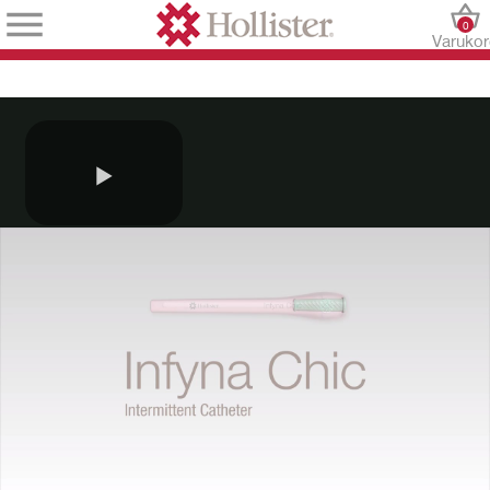
0
Varuko