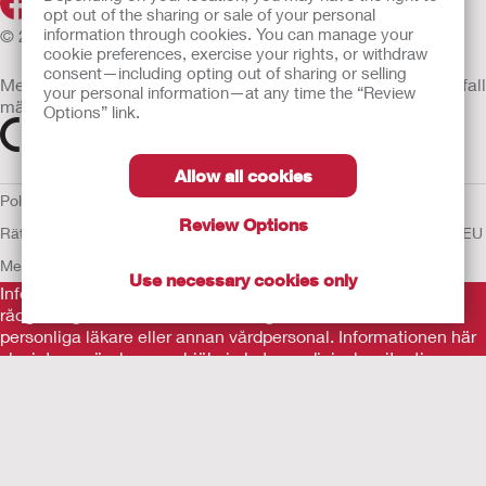
opt out of the sharing or sale of your personal
information through cookies. You can manage your
© 2026 Hollister Incorporated
cookie preferences, exercise your rights, or withdraw
consent—including opting out of sharing or selling
Medicintekniska enheter som säljs i EU är i förekommande fall
your personal information—at any time the “Review
märkta med någon av följande symboler
Options” link.
Allow all cookies
Policy för Mänskliga
Review Options
Rättigheter
Användarvillkor
Sekretesspolicy
Användning av cookies
EU
Meddelande till Visselblåsare
Use necessary cookies only
Informationen som finns här är inte avsedd som medicinsk
rådgivning och är inte en ersättning för de råd du får av din
personliga läkare eller annan vårdpersonal. Informationen här
ska inte användas som hjälp i akuta medicinska situationer.
Om du är i en akut medicinsk situation ska du personligen
omedelbart söka medicinsk behandling.
Före användning var noga med att läsa
användningsinstruktionerna avsedda för användning,