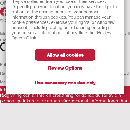
they’ve collected from your use of their services.
OM OSS
Depending on your location, you may have the right to
opt out of the sharing or sale of your personal
information through cookies. You can manage your
© 2026 Hollister Incorporated
cookie preferences, exercise your rights, or withdraw
consent—including opting out of sharing or selling
your personal information—at any time the “Review
Medicintekniska enheter som säljs i EU är i förekommande fall
Options” link.
märkta med någon av följande symboler
Allow all cookies
Policy för Mänskliga
Review Options
Rättigheter
Användarvillkor
Sekretesspolicy
Användning av cookies
EU
Meddelande till Visselblåsare
Use necessary cookies only
Informationen som finns här är inte avsedd som medicinsk
rådgivning och är inte en ersättning för de råd du får av din
personliga läkare eller annan vårdpersonal. Informationen här
ska inte användas som hjälp i akuta medicinska situationer.
Om du är i en akut medicinsk situation ska du personligen
omedelbart söka medicinsk behandling.
Före användning var noga med att läsa