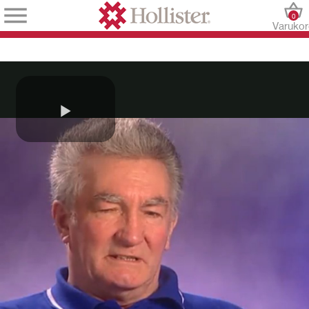
0
Varuko