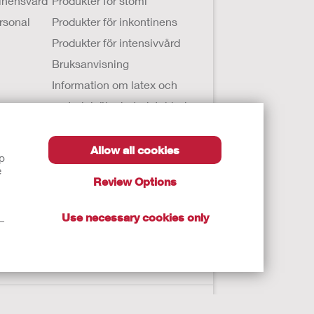
tinensvård
Produkter för stomi
ersonal
Produkter för inkontinens
Produkter för intensivvård
Bruksanvisning
Information om latex och
materialsäkerhetsdatablad
(SDS)
Allow all cookies
lp
e
Review Options
Use necessary cookies only
t—
iga läkare eller annan vårdpersonal.