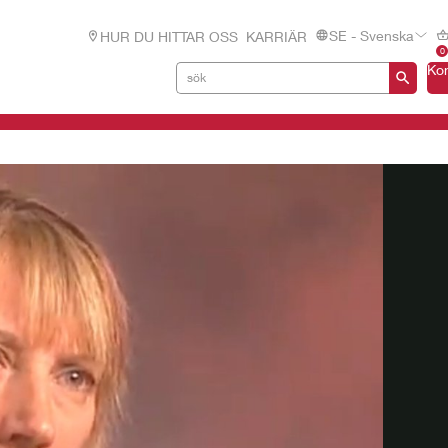
SE - Svenska
HUR DU HITTAR OSS
KARRIÄR
0
Ko