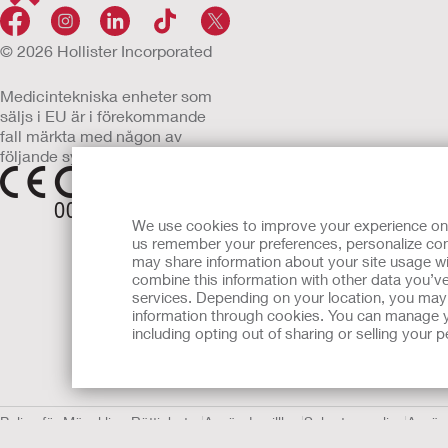
© 2026 Hollister Incorporated
Medicintekniska enheter som
säljs i EU är i förekommande
fall märkta med någon av
följande symboler
We use cookies to improve your experience on ou
us remember your preferences, personalize cont
may share information about your site usage wi
combine this information with other data you’ve
services. Depending on your location, you may h
information through cookies. You can manage y
including opting out of sharing or selling your
Policy för Mänskliga Rättigheter
Användarvillkor
Sekretesspolicy
Använ
Informationen som finns här är inte avsedd som medicinsk rådgiv