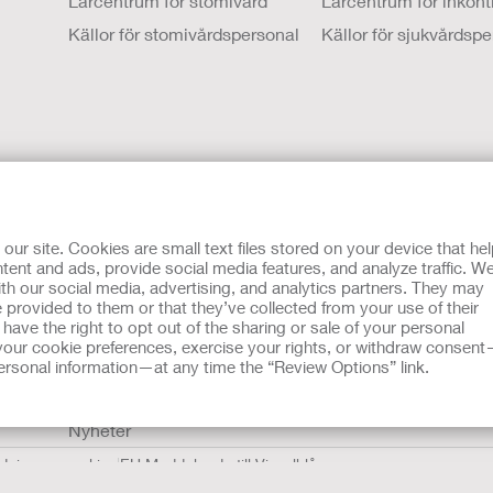
Lärcentrum för stomivård
Lärcentrum för inkon
Källor för stomivårdspersonal
Källor för sjukvårdsp
OM OSS
r site. Cookies are small text files stored on your device that he
Medarbetarnas berättelser
ent and ads, provide social media features, and analyze traffic. W
th our social media, advertising, and analytics partners. They may
Karriärmöjligheter
 provided to them or that they’ve collected from your use of their
ave the right to opt out of the sharing or sale of your personal
Kontakta Oss
our cookie preferences, exercise your rights, or withdraw consen
Anläggningar runt om i världen
 personal information—at any time the “Review Options” link.
Hollisters historia
Nyheter
dning av cookies
EU Meddelande till Visselblåsare
ning och är inte en ersättning för de råd du får av din personl