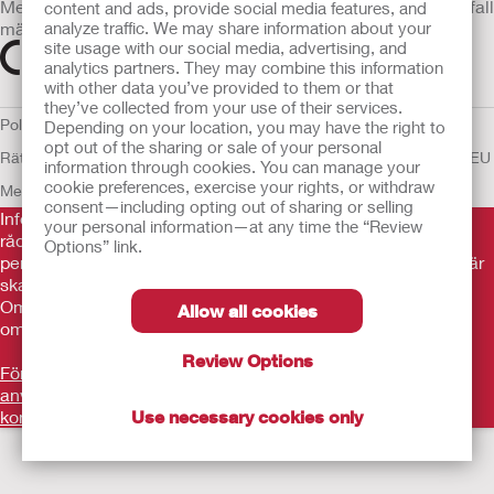
Medicintekniska enheter som säljs i EU är i förekommande fall
content and ads, provide social media features, and
märkta med någon av följande symboler
analyze traffic. We may share information about your
site usage with our social media, advertising, and
analytics partners. They may combine this information
with other data you’ve provided to them or that
they’ve collected from your use of their services.
Policy för Mänskliga
Depending on your location, you may have the right to
opt out of the sharing or sale of your personal
Rättigheter
Användarvillkor
Sekretesspolicy
Användning av cookies
EU
information through cookies. You can manage your
cookie preferences, exercise your rights, or withdraw
Meddelande till Visselblåsare
consent—including opting out of sharing or selling
Informationen som finns här är inte avsedd som medicinsk
your personal information—at any time the “Review
rådgivning och är inte en ersättning för de råd du får av din
Options” link.
personliga läkare eller annan vårdpersonal. Informationen här
ska inte användas som hjälp i akuta medicinska situationer.
Om du är i en akut medicinsk situation ska du personligen
Allow all cookies
omedelbart söka medicinsk behandling.
Review Options
Före användning var noga med att läsa
användningsinstruktionerna avsedda för användning,
kontraindikationer försiktighetsåtgärder och instruktioner
Use necessary cookies only
.