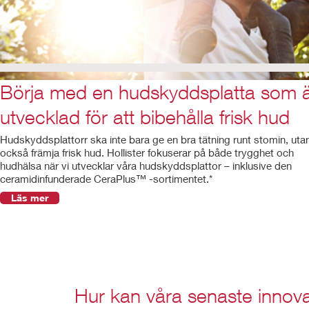
Börja med en hudskyddsplatta som 
utvecklad för att bibehålla frisk hud
Hudskyddsplattorr ska inte bara ge en bra tätning runt stomin, uta
också främja frisk hud. Hollister fokuserar på både trygghet och
hudhälsa när vi utvecklar våra hudskyddsplattor – inklusive den
ceramidinfunderade CeraPlus™ -sortimentet.*
Läs mer
Hur kan våra senaste innova