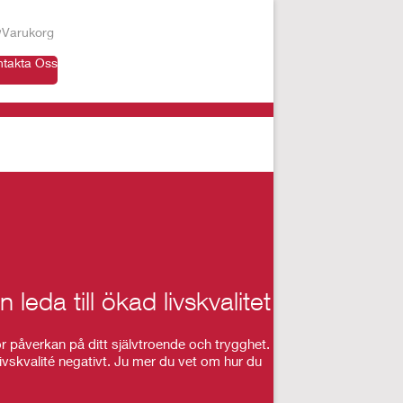
Varukorg
ntakta Oss
 leda till ökad livskvalitet
or påverkan på ditt självtroende och trygghet.
livskvalité negativt. Ju mer du vet om hur du