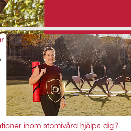
är
n
tioner inom stomivård hjälpa dig?