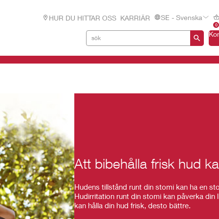
SE - Svenska
HUR DU HITTAR OSS
KARRIÄR
0
Ko
Att bibehålla frisk hud kan
Hudens tillstånd runt din stomi kan ha en st
Hudirritation runt din stomi kan påverka din 
kan hålla din hud frisk, desto bättre.