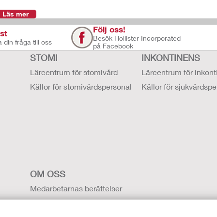
Läs mer
Följ oss!
st
Besök Hollister Incorporated
 din fråga till oss
på Facebook
STOMI
INKONTINENS
Lärcentrum för stomivård
Lärcentrum för inkon
Källor för stomivårdspersonal
Källor för sjukvårdsp
OM OSS
Medarbetarnas berättelser
Karriärmöjligheter