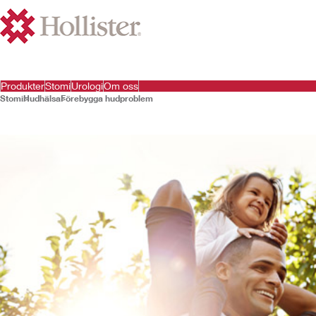
Produkter
Stomi
Urologi
Om oss
Stomi
Hudhälsa
Förebygga hudproblem