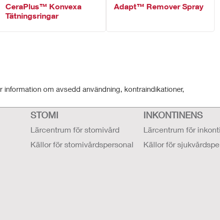
CeraPlus™ Konvexa
Adapt™ Remover Spray
Tätningsringar
r information om avsedd användning, kontraindikationer,
STOMI
INKONTINENS
Lärcentrum för stomivård
Lärcentrum för inkon
Källor för stomivårdspersonal
Källor för sjukvårdsp