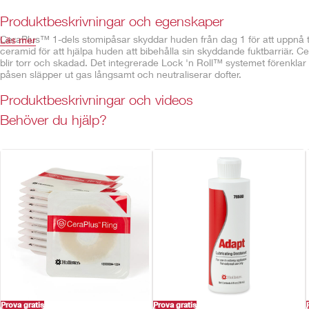
Produktbeskrivningar och egenskaper
CeraPlus™ 1-dels stomipåsar skyddar huden från dag 1 för att uppnå
Läs mer
ceramid för att hjälpa huden att bibehålla sin skyddande fuktbarriär. 
blir torr och skadad. Det integrerade Lock 'n Roll™ systemet förenklar 
påsen släpper ut gas långsamt och neutraliserar dofter.
Produktbeskrivningar och videos
Egenskaper
Behöver du hjälp?
CeraPlus™ plan hudskyddsplatta*
Finns som uppklippbar
Inbyggt AF300™-filter
Integrerat Lock 'n Roll™ system
Beige med inspektionsfönster
Innehåller ej naturlig gummilatex
Prova gratis
Prova gratis