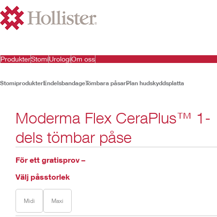
Produkter
Stomi
Urologi
Om oss
Stomiprodukter
Endelsbandage
Tömbara påsar
Plan hudskyddsplatta
Moderma Flex CeraPlus™ 1-
dels tömbar påse
För ett gratisprov –
Välj påsstorlek
Midi
Maxi