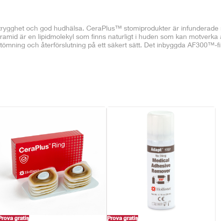
 trygghet och god hudhälsa. CeraPlus™ stomiprodukter är infunderad
Ceramid är en lipidmolekyl som finns naturligt i huden som kan motverka
tömning och återförslutning på ett säkert sätt. Det inbyggda AF300™-fil
Prova gratis
Prova gratis