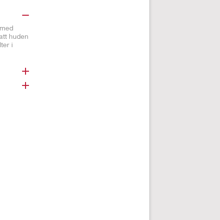
e med
 att huden
ter i