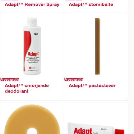
Adapt™ Remover Spray
Adapt™ stomibälte
Prova gratis
Prova gratis
Adapt™ smörjande
Adapt™ pastastavar
deodorant