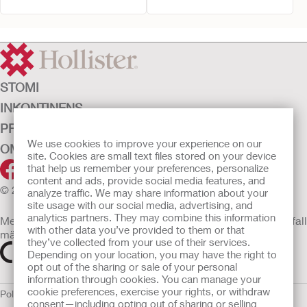
STOMI
INKONTINENS
PRODUKTER
We use cookies to improve your experience on our
OM OSS
site. Cookies are small text files stored on your device
that help us remember your preferences, personalize
content and ads, provide social media features, and
© 2026 Hollister Incorporated
analyze traffic. We may share information about your
site usage with our social media, advertising, and
analytics partners. They may combine this information
Medicintekniska enheter som säljs i EU är i förekommande fall
with other data you’ve provided to them or that
märkta med någon av följande symboler
they’ve collected from your use of their services.
Depending on your location, you may have the right to
opt out of the sharing or sale of your personal
information through cookies. You can manage your
cookie preferences, exercise your rights, or withdraw
Policy för Mänskliga
consent—including opting out of sharing or selling