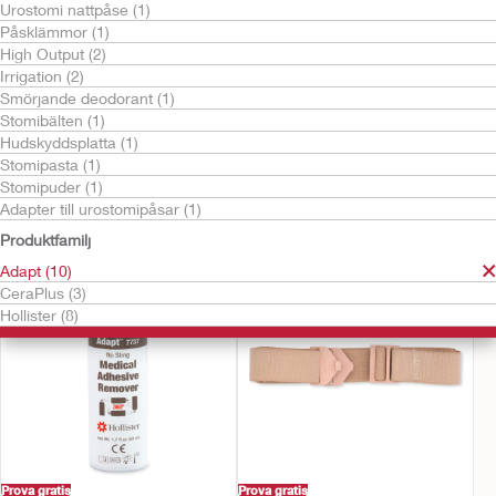
Urostomi nattpåse (1)
Påsklämmor (1)
High Output (2)
Irrigation (2)
Smörjande deodorant (1)
Stomibälten (1)
Hudskyddsplatta (1)
Stomipasta (1)
Prova gratis
Prova gratis
Stomipuder (1)
CeraPlus
CeraPlus™ Konvexa
Adapter till urostomipåsar (1)
Ytterförstärkare
Tätningsringar
Produktfamilj
Adapt (10)
CeraPlus (3)
Hollister (8)
Prova gratis
Prova gratis