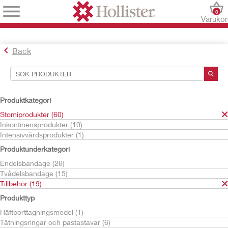
0
Varuko
Back
Sökverktyg
Dina val:
Produktkategori
Stomiprodukter
Stomiprodukter (60)
Tillbehör
Inkontinensprodukter (10)
Adapt
Intensivvårdsprodukter (1)
Ditt val matchade
10
resultat
Produktunderkategori
Sortera efter:
Endelsbandage (26)
Tvådelsbandage (15)
Tillbehör (19)
Produkttyp
Häftborttagningsmedel (1)
Tätningsringar och pastastavar (6)