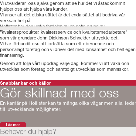
Vi utvärderar oss själva genom att se hur det vi åstadkommit
hjälper oss att hjälpa våra kunder.
Vi anser att det etiska sättet är det enda sättet att bedriva vår
verksamhet på.
Hollister har den unika fördelen av en solid grund av
”kvalitetsprodukter, kvalitetsservice och kvalitetsmedarbetare”
som vår grundare John Dickinson Schneider uttryckte det.
Vi har förbundit oss att fortsätta som ett oberoende och
personalägt företag och vi driver det med lönsamhet och helt egen
finansiering.
Genom att följa vårt uppdrag varje dag kommer vi att växa och
utvecklas som företag och samtidigt utvecklas som människor.
Snabblänkar och källor
Gör skillnad med oss
En karriär på Hollister kan ta många olika vägar men alla leder
till utvecklande möjligheter.
Läs mer
Behöver du hjälp?