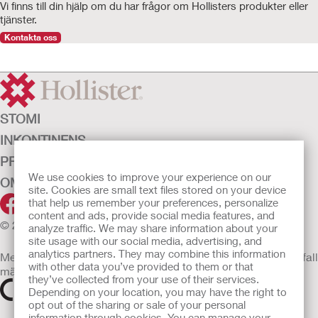
Vi finns till din hjälp om du har frågor om Hollisters produkter eller
tjänster.
Kontakta oss
STOMI
INKONTINENS
PRODUKTER
We use cookies to improve your experience on our
OM OSS
site. Cookies are small text files stored on your device
that help us remember your preferences, personalize
content and ads, provide social media features, and
© 2026 Hollister Incorporated
analyze traffic. We may share information about your
site usage with our social media, advertising, and
analytics partners. They may combine this information
Medicintekniska enheter som säljs i EU är i förekommande fall
with other data you’ve provided to them or that
märkta med någon av följande symboler
they’ve collected from your use of their services.
Depending on your location, you may have the right to
opt out of the sharing or sale of your personal
information through cookies. You can manage your