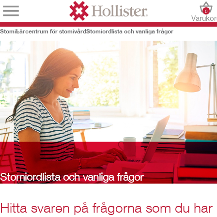
0
Varuko
Stomi
Lärcentrum för stomivård
Stomiordlista och vanliga frågor
Stomiordlista och vanliga frågor
Hitta svaren på frågorna som du har