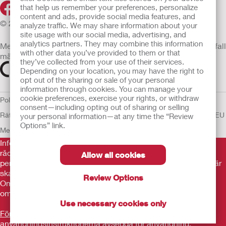
that help us remember your preferences, personalize
content and ads, provide social media features, and
© 2026 Hollister Incorporated
analyze traffic. We may share information about your
site usage with our social media, advertising, and
analytics partners. They may combine this information
Medicintekniska enheter som säljs i EU är i förekommande fall
with other data you’ve provided to them or that
märkta med någon av följande symboler
they’ve collected from your use of their services.
Depending on your location, you may have the right to
opt out of the sharing or sale of your personal
information through cookies. You can manage your
cookie preferences, exercise your rights, or withdraw
Policy för Mänskliga
consent—including opting out of sharing or selling
Rättigheter
Användarvillkor
Sekretesspolicy
Användning av cookies
EU
your personal information—at any time the “Review
Options” link.
Meddelande till Visselblåsare
Informationen som finns här är inte avsedd som medicinsk
rådgivning och är inte en ersättning för de råd du får av din
Allow all cookies
personliga läkare eller annan vårdpersonal. Informationen här
ska inte användas som hjälp i akuta medicinska situationer.
Review Options
Om du är i en akut medicinsk situation ska du personligen
omedelbart söka medicinsk behandling.
Use necessary cookies only
Före användning var noga med att läsa
användningsinstruktionerna avsedda för användning,