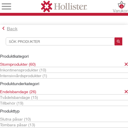
0
Varuko
Back
Sökverktyg
Dina val:
Produktkategori
Stomiprodukter
Stomiprodukter (60)
Endelsbandage
Inkontinensprodukter (10)
Absorptionsbandage
Intensivvårdsprodukter (1)
Ditt val matchade
1
resultat
Produktunderkategori
Sortera efter:
Endelsbandage (26)
Tvådelsbandage (15)
Tillbehör (19)
Produkttyp
Slutna påsar (10)
Tömbara påsar (13)