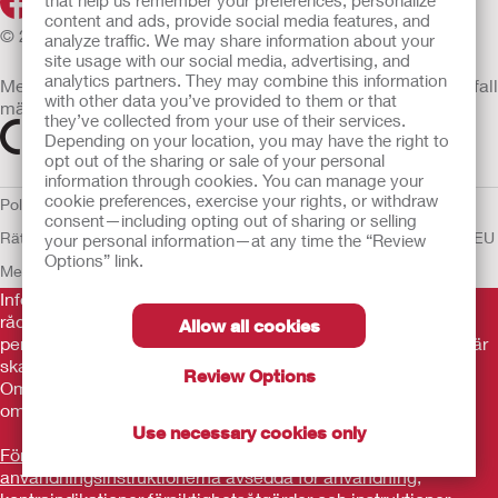
that help us remember your preferences, personalize
content and ads, provide social media features, and
© 2026 Hollister Incorporated
analyze traffic. We may share information about your
site usage with our social media, advertising, and
analytics partners. They may combine this information
Medicintekniska enheter som säljs i EU är i förekommande fall
with other data you’ve provided to them or that
märkta med någon av följande symboler
they’ve collected from your use of their services.
Depending on your location, you may have the right to
opt out of the sharing or sale of your personal
information through cookies. You can manage your
cookie preferences, exercise your rights, or withdraw
Policy för Mänskliga
consent—including opting out of sharing or selling
Rättigheter
Användarvillkor
Sekretesspolicy
Användning av cookies
EU
your personal information—at any time the “Review
Options” link.
Meddelande till Visselblåsare
Informationen som finns här är inte avsedd som medicinsk
rådgivning och är inte en ersättning för de råd du får av din
Allow all cookies
personliga läkare eller annan vårdpersonal. Informationen här
ska inte användas som hjälp i akuta medicinska situationer.
Review Options
Om du är i en akut medicinsk situation ska du personligen
omedelbart söka medicinsk behandling.
Use necessary cookies only
Före användning var noga med att läsa
användningsinstruktionerna avsedda för användning,