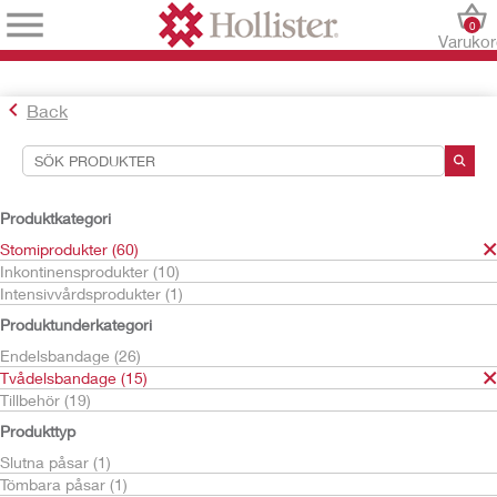
0
Varuko
Back
Sökverktyg
Dina val:
Produktkategori
Stomiprodukter
Stomiprodukter (60)
Tvådelsbandage
Inkontinensprodukter (10)
Post-op och högflödespåsar
Intensivvårdsprodukter (1)
Ditt val matchade
2
resultat
Produktunderkategori
Sortera efter:
Endelsbandage (26)
Tvådelsbandage (15)
Tillbehör (19)
Produkttyp
Slutna påsar (1)
Tömbara påsar (1)