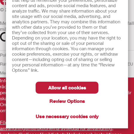
that help us remember your preferences, personalize
content and ads, provide social media features, and
© 2026 Hollister Incorporated
analyze traffic. We may share information about your
site usage with our social media, advertising, and
analytics partners. They may combine this information
Medicintekniska enheter som säljs i EU är i förekommande fall
with other data you’ve provided to them or that
märkta med någon av följande symboler
they’ve collected from your use of their services.
Depending on your location, you may have the right to
opt out of the sharing or sale of your personal
information through cookies. You can manage your
cookie preferences, exercise your rights, or withdraw
Policy för Mänskliga
consent—including opting out of sharing or selling
Rättigheter
Användarvillkor
Sekretesspolicy
Användning av cookies
EU
your personal information—at any time the “Review
Options” link.
Meddelande till Visselblåsare
Informationen som finns här är inte avsedd som medicinsk
rådgivning och är inte en ersättning för de råd du får av din
Allow all cookies
personliga läkare eller annan vårdpersonal. Informationen här
ska inte användas som hjälp i akuta medicinska situationer.
Review Options
Om du är i en akut medicinsk situation ska du personligen
omedelbart söka medicinsk behandling.
Use necessary cookies only
Före användning var noga med att läsa
användningsinstruktionerna avsedda för användning,