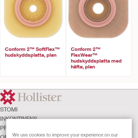
Conform 2™ SoftFlex™
Conform 2™
hudskyddsplatta, plan
FlexWear™
hudskyddsplatta med
häfta, plan
STOMI
INKONTINENS
PRODUKTER
We use cookies to improve your experience on our
OM OSS