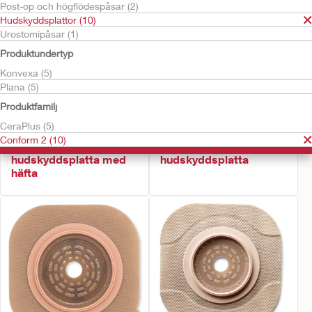
Post-op och högflödespåsar (2)
Hudskyddsplattor (10)
Urostomipåsar (1)
Produktundertyp
Konvexa (5)
Plana (5)
Produktfamilj
Prova gratis
CeraPlus (5)
Conform 2™
Conform 2™
Conform 2 (10)
CeraPlus™ Soft Convex
CeraPlus™ Convex
hudskyddsplatta med
hudskyddsplatta
häfta