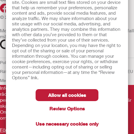
site. Cookies are small text files stored on your device
that help us remember your preferences, personalize
content and ads, provide social media features, and
© 2026 Hollister Incorporated
analyze traffic. We may share information about your
site usage with our social media, advertising, and
analytics partners. They may combine this information
Medicintekniska enheter som säljs i EU är i förekommande fall
with other data you’ve provided to them or that
märkta med någon av följande symboler
they’ve collected from your use of their services.
Depending on your location, you may have the right to
opt out of the sharing or sale of your personal
information through cookies. You can manage your
cookie preferences, exercise your rights, or withdraw
Policy för Mänskliga
consent—including opting out of sharing or selling
Rättigheter
Användarvillkor
Sekretesspolicy
Användning av cookies
EU
your personal information—at any time the “Review
Options” link.
Meddelande till Visselblåsare
Informationen som finns här är inte avsedd som medicinsk
rådgivning och är inte en ersättning för de råd du får av din
Allow all cookies
personliga läkare eller annan vårdpersonal. Informationen här
ska inte användas som hjälp i akuta medicinska situationer.
Review Options
Om du är i en akut medicinsk situation ska du personligen
omedelbart söka medicinsk behandling.
Use necessary cookies only
Före användning var noga med att läsa