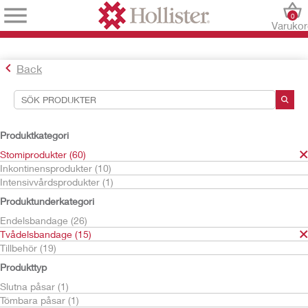
0
Varuko
Back
Sökverktyg
Dina val:
Produktkategori
Stomiprodukter
Stomiprodukter (60)
Tvådelsbandage
Inkontinensprodukter (10)
Hudskyddsplattor
Intensivvårdsprodukter (1)
Conform 2
Produktunderkategori
Ditt val matchade
10
resultat
Endelsbandage (26)
Sortera efter:
Tvådelsbandage (15)
Tillbehör (19)
Produkttyp
Slutna påsar (1)
Tömbara påsar (1)