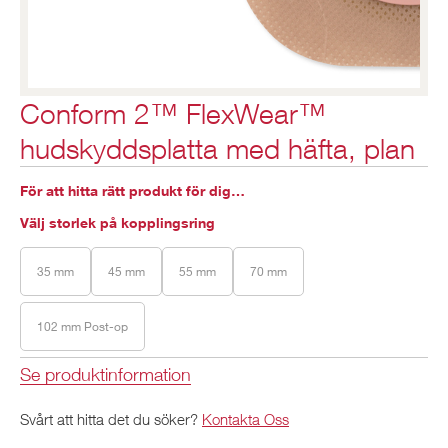
Conform 2™ FlexWear™
hudskyddsplatta med häfta, plan
För att hitta rätt produkt för dig…
Välj storlek på kopplingsring
35 mm
45 mm
55 mm
70 mm
102 mm Post-op
Se produktinformation
Svårt att hitta det du söker?
Kontakta Oss