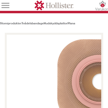
0
Varuko
Stomiprodukter
Tvådelsbandage
Hudskyddsplattor
Plana