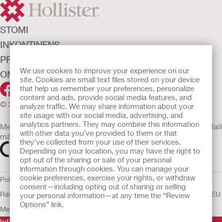
STOMI
INKONTINENS
PRODUKTER
We use cookies to improve your experience on our
OM OSS
site. Cookies are small text files stored on your device
that help us remember your preferences, personalize
content and ads, provide social media features, and
© 2026 Hollister Incorporated
analyze traffic. We may share information about your
site usage with our social media, advertising, and
analytics partners. They may combine this information
Medicintekniska enheter som säljs i EU är i förekommande fall
with other data you’ve provided to them or that
märkta med någon av följande symboler
they’ve collected from your use of their services.
Depending on your location, you may have the right to
opt out of the sharing or sale of your personal
information through cookies. You can manage your
cookie preferences, exercise your rights, or withdraw
Policy för Mänskliga
consent—including opting out of sharing or selling
Rättigheter
Användarvillkor
Sekretesspolicy
Användning av cookies
EU
your personal information—at any time the “Review
Options” link.
Meddelande till Visselblåsare
Informationen som finns här är inte avsedd som medicinsk