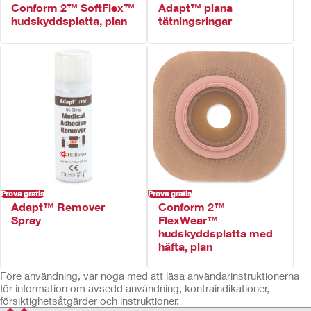
Conform 2™ SoftFlex™
Adapt™ plana
hudskyddsplatta, plan
tätningsringar
Prova gratis
Prova gratis
Adapt™ Remover
Conform 2™
Spray
FlexWear™
hudskyddsplatta med
häfta, plan
Före användning, var noga med att läsa användarinstruktionerna
för information om avsedd användning, kontraindikationer,
försiktighetsåtgärder och instruktioner.