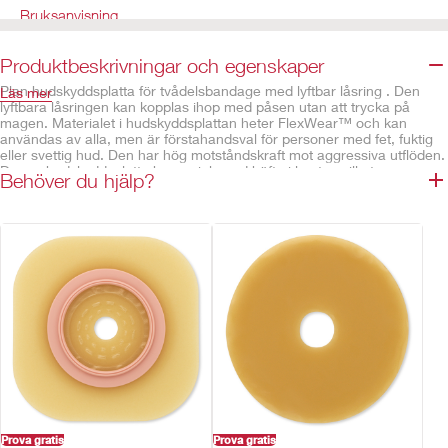
Bruksanvisning
Produktbeskrivningar och egenskaper
Plan hudskyddsplatta för tvådelsbandage med lyftbar låsring . Den
Läs mer
lyftbara låsringen kan kopplas ihop med påsen utan att trycka på
magen. Materialet i hudskyddsplattan heter FlexWear™ och kan
användas av alla, men är förstahandsval för personer med fet, fuktig
eller svettig hud. Den har hög motståndskraft mot aggressiva utflöden.
Denna hudskyddsplatta har en inbyggd häfta i kanten vilket ger en
Behöver du hjälp?
utmärkt följsamhet och fästförmåga vid bråck, veck, ärr eller andra
ojämnheter.
Egenskaper
Plan hudskyddsplatta
FlexWear™ hudskyddsplatta med hög motståndskraft mot
aggressiva utflöden
Inbyggd häfta i kanten av hudskyddsplattan ger utmärkt
fästförmåga även vid bråck eller andra ojämnheter runt stomin
Plattan kan vridas till valfri position
Lyftbar låsring som gör det möjligt att koppla ihop påsen med
hudskyddsplattan utan att trycka på magen
Säker låskonstruktion som både hörs och känns i fingrarna när den
Prova gratis
Prova gratis
”klickar” fast