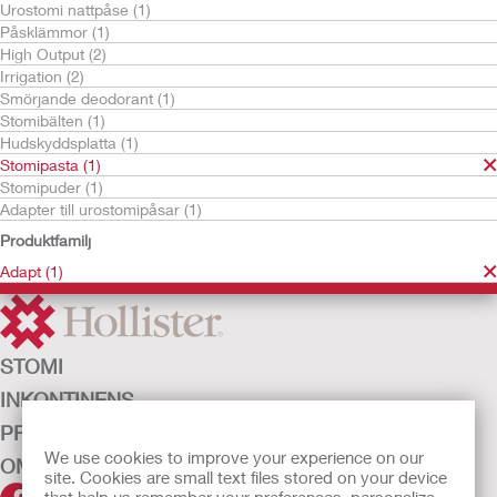
Urostomi nattpåse (1)
Påsklämmor (1)
High Output (2)
Irrigation (2)
Smörjande deodorant (1)
Stomibälten (1)
Hudskyddsplatta (1)
Stomipasta (1)
Stomipuder (1)
Prova gratis
Adapter till urostomipåsar (1)
Adapt™ pasta
Produktfamilj
Adapt (1)
STOMI
INKONTINENS
PRODUKTER
We use cookies to improve your experience on our
OM OSS
site. Cookies are small text files stored on your device