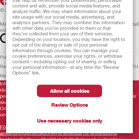
that help us remember your preferences, personalize
content and ads, provide social media features, and
© 2026 Hollister Incorporated
analyze traffic. We may share information about your
site usage with our social media, advertising, and
analytics partners. They may combine this information
Medicintekniska enheter som säljs i EU är i förekommande fall
with other data you’ve provided to them or that
märkta med någon av följande symboler
they’ve collected from your use of their services.
Depending on your location, you may have the right to
opt out of the sharing or sale of your personal
information through cookies. You can manage your
cookie preferences, exercise your rights, or withdraw
Policy för Mänskliga
consent—including opting out of sharing or selling
Rättigheter
Användarvillkor
Sekretesspolicy
Användning av cookies
EU
your personal information—at any time the “Review
Options” link.
Meddelande till Visselblåsare
Informationen som finns här är inte avsedd som medicinsk
rådgivning och är inte en ersättning för de råd du får av din
Allow all cookies
personliga läkare eller annan vårdpersonal. Informationen här
ska inte användas som hjälp i akuta medicinska situationer.
Review Options
Om du är i en akut medicinsk situation ska du personligen
omedelbart söka medicinsk behandling.
Use necessary cookies only
Före användning var noga med att läsa
användningsinstruktionerna avsedda för användning,