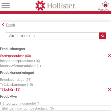
0
Varuko
Back
Sökverktyg
Dina val:
Produktkategori
Stomiprodukter
Stomiprodukter (60)
Tillbehör
Inkontinensprodukter (10)
Stomipasta
Intensivvårdsprodukter (1)
Adapt
Produktunderkategori
Ditt val matchade
1
resultat
Endelsbandage (26)
Sortera efter:
Tvådelsbandage (15)
Tillbehör (19)
Produkttyp
Häftborttagningsmedel (1)
Tätningsringar och pastastavar (6)