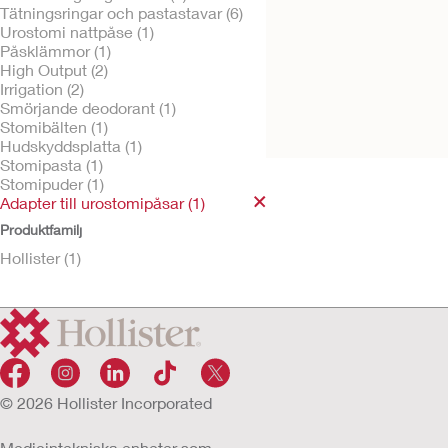
Tätningsringar och pastastavar (6)
Urostomi nattpåse (1)
Påsklämmor (1)
High Output (2)
Prova gratis
Adapter till
Irrigation (2)
urostomipåsar
Smörjande deodorant (1)
Stomibälten (1)
Hudskyddsplatta (1)
Stomipasta (1)
Stomipuder (1)
Adapter till urostomipåsar (1)
Produktfamilj
Hollister (1)
© 2026 Hollister Incorporated
Medicintekniska enheter som