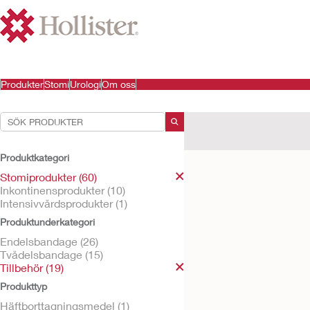
Produkter
Stomi
Urologi
Om oss
Dina val:
Stomiprodukter
Tillbehö
Produktkategori
Ditt val matchade
1
resultat
Stomiprodukter (60)
Inkontinensprodukter (10)
Intensivvårdsprodukter (1)
Produktunderkategori
Endelsbandage (26)
Tvådelsbandage (15)
Tillbehör (19)
Produkttyp
Häftborttagningsmedel (1)