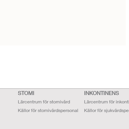
STOMI
INKONTINENS
Lärcentrum för stomivård
Lärcentrum för inkon
Källor för stomivårdspersonal
Källor för sjukvårdsp