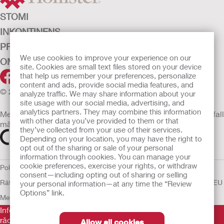
STOMI
INKONTINENS
PRODUKTER
We use cookies to improve your experience on our
OM OSS
site. Cookies are small text files stored on your device
that help us remember your preferences, personalize
content and ads, provide social media features, and
© 2026 Hollister Incorporated
analyze traffic. We may share information about your
site usage with our social media, advertising, and
analytics partners. They may combine this information
Medicintekniska enheter som säljs i EU är i förekommande fall
with other data you’ve provided to them or that
märkta med någon av följande symboler
they’ve collected from your use of their services.
Depending on your location, you may have the right to
opt out of the sharing or sale of your personal
information through cookies. You can manage your
cookie preferences, exercise your rights, or withdraw
Policy för Mänskliga
consent—including opting out of sharing or selling
Rättigheter
Användarvillkor
Sekretesspolicy
Användning av cookies
EU
your personal information—at any time the “Review
Options” link.
Meddelande till Visselblåsare
Informationen som finns här är inte avsedd som medicinsk
rådgivning och är inte en ersättning för de råd du får av din
Allow all cookies