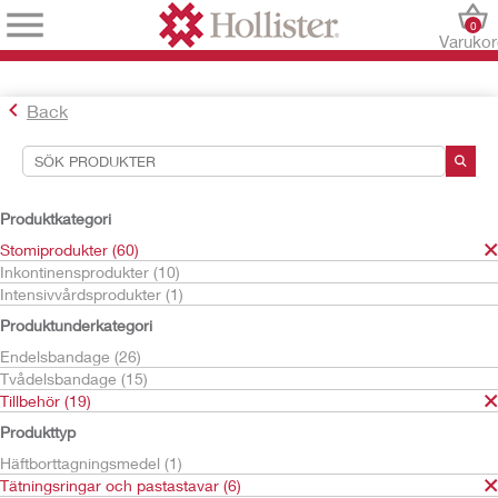
0
Varuko
Back
Sökverktyg
Dina val:
Produktkategori
Stomiprodukter
Stomiprodukter (60)
Tillbehör
Inkontinensprodukter (10)
Tätningsringar och pastastavar
Intensivvårdsprodukter (1)
Adapt
Produktunderkategori
Ditt val matchade
5
resultat
Endelsbandage (26)
Sortera efter:
Tvådelsbandage (15)
Tillbehör (19)
Produkttyp
Häftborttagningsmedel (1)
Tätningsringar och pastastavar (6)