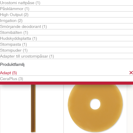
Urostomi nattpåse (1)
Påsklämmor (1)
High Output (2)
Irrigation (2)
Smörjande deodorant (1)
Stomibälten (1)
Hudskyddsplatta (1)
Stomipasta (1)
Stomipuder (1)
Prova gratis
Prova gratis
Adapter till urostomipåsar (1)
CeraPlus
CeraPlus™ Konvexa
Ytterförstärkare
Tätningsringar
Produktfamilj
Adapt (5)
CeraPlus (3)