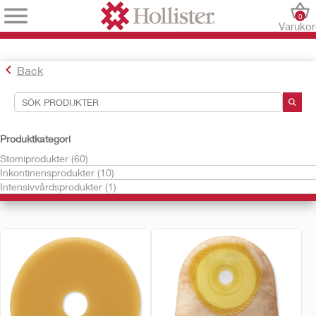
0
Varuko
Back
Sökverktyg
Produktkategori
Stomiprodukter (60)
Dina val:
Inkontinensprodukter (10)
Välj bland kategorierna till vänster för att hitta de produkter som
Intensivvårdsprodukter (1)
passar dig.