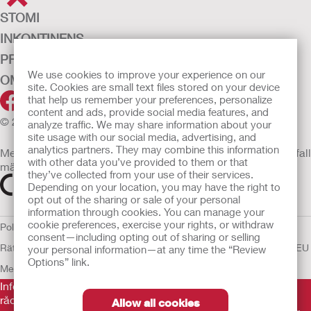
STOMI
INKONTINENS
PRODUKTER
We use cookies to improve your experience on our
OM OSS
site. Cookies are small text files stored on your device
that help us remember your preferences, personalize
content and ads, provide social media features, and
© 2026 Hollister Incorporated
analyze traffic. We may share information about your
site usage with our social media, advertising, and
analytics partners. They may combine this information
Medicintekniska enheter som säljs i EU är i förekommande fall
with other data you’ve provided to them or that
märkta med någon av följande symboler
they’ve collected from your use of their services.
Depending on your location, you may have the right to
opt out of the sharing or sale of your personal
information through cookies. You can manage your
cookie preferences, exercise your rights, or withdraw
Policy för Mänskliga
consent—including opting out of sharing or selling
Rättigheter
Användarvillkor
Sekretesspolicy
Användning av cookies
EU
your personal information—at any time the “Review
Options” link.
Meddelande till Visselblåsare
Informationen som finns här är inte avsedd som medicinsk
rådgivning och är inte en ersättning för de råd du får av din
Allow all cookies