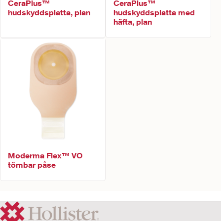
CeraPlus™
CeraPlus™
hudskyddsplatta, plan
hudskyddsplatta med
häfta, plan
Moderma Flex™ VO
tömbar påse