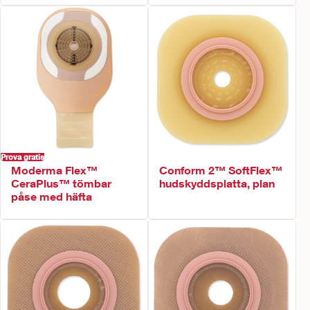
Prova gratis
Moderma Flex™
Conform 2™ SoftFlex™
CeraPlus™ tömbar
hudskyddsplatta, plan
påse med häfta