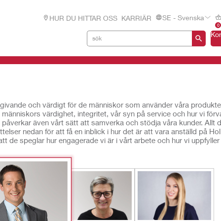
SE - Svenska
HUR DU HITTAR OSS
KARRIÄR
0
Ko
t mer givande och värdigt för de människor som använder våra produkt
änniskors värdighet, integritet, vår syn på service och hur vi förva
et påverkar även vårt sätt att samverka och stödja våra kunder. Allt 
elser nedan för att få en inblick i hur det är att vara anställd på Holl
tt de speglar hur engagerade vi är i vårt arbete och hur vi uppfyller