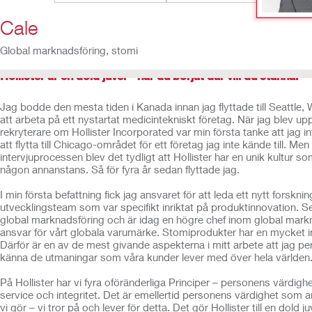
Cale
Global marknadsföring, stomi
Hollister är en dold juvel – när du börjat där vill du stanna.
Jag bodde den mesta tiden i Kanada innan jag flyttade till Seattle,
att arbeta på ett nystartat medicintekniskt företag. När jag blev up
rekryterare om Hollister Incorporated var min första tanke att jag i
att flytta till Chicago-området för ett företag jag inte kände till. Men 
intervjuprocessen blev det tydligt att Hollister har en unik kultur som
någon annanstans. Så för fyra år sedan flyttade jag.
I min första befattning fick jag ansvaret för att leda ett nytt forskni
utvecklingsteam som var specifikt inriktat på produktinnovation. Sen
global marknadsföring och är idag en högre chef inom global mar
ansvar för vårt globala varumärke. Stomiprodukter har en mycket in
Därför är en av de mest givande aspekterna i mitt arbete att jag per
känna de utmaningar som våra kunder lever med över hela världen
På Hollister har vi fyra oföränderliga Principer – personens värdighet
service och integritet. Det är emellertid personens värdighet som an
vi gör – vi tror på och lever för detta. Det gör Hollister till en dold j