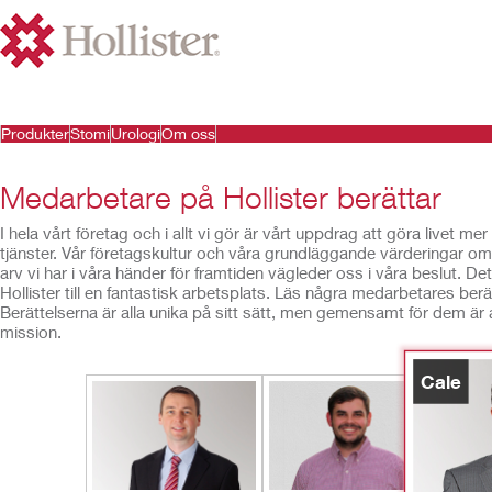
Produkter
Stomi
Urologi
Om oss
Medarbetare på Hollister berättar
I hela vårt företag och i allt vi gör är vårt uppdrag att göra live
tjänster. Vår företagskultur och våra grundläggande värderingar om m
arv vi har i våra händer för framtiden vägleder oss i våra beslut. D
Hollister till en fantastisk arbetsplats. Läs några medarbetares berätt
Berättelserna är alla unika på sitt sätt, men gemensamt för dem är a
mission.
Cale