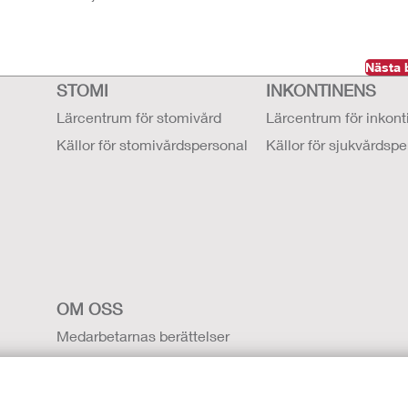
Nästa 
STOMI
INKONTINENS
Lärcentrum för stomivård
Lärcentrum för inkon
Källor för stomivårdspersonal
Källor för sjukvårdsp
OM OSS
Medarbetarnas berättelser
Karriärmöjligheter
Kontakta Oss