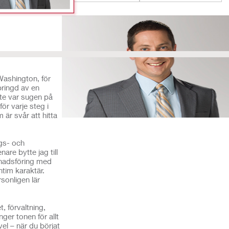
 Washington, för
pringd av en
nte var sugen på
för varje steg i
 är svår att hitta
ngs- och
are bytte jag till
knadsföring med
tim karaktär.
sonligen lär
.
, förvaltning,
ger tonen för allt
uvel – när du börjat