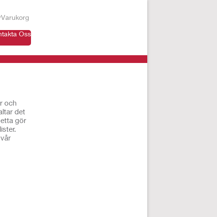
Varukorg
ntakta Oss
er och
ltar det
detta gör
ister.
 vår